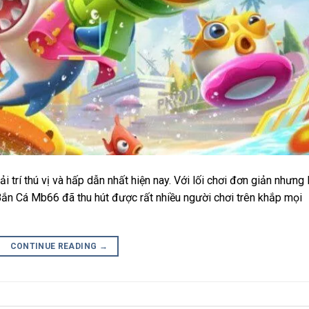
 trí thú vị và hấp dẫn nhất hiện nay. Với lối chơi đơn giản nhưng 
Bắn Cá Mb66 đã thu hút được rất nhiều người chơi trên khắp mọi
CONTINUE READING
→