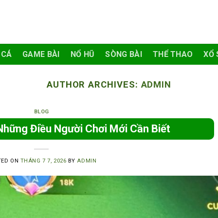
 CÁ
GAME BÀI
NỔ HŨ
SÒNG BÀI
THỂ THAO
XỔ 
AUTHOR ARCHIVES:
ADMIN
BLOG
hững Điều Người Chơi Mới Cần Biết
TED ON
THÁNG 7 7, 2026
BY
ADMIN