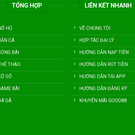
TỔNG HỢP
LIÊN KẾT NHANH
NỔ HŨ
VỀ CHÚNG TÔI
BẮN CÁ
HỢP TÁC ĐẠI LÝ
SÒNG BÀI
HƯỚNG DẪN NẠP TIỀN
THỂ THAO
HƯỚNG DẪN RÚT TIỀN
XỔ SỐ
HƯỚNG DẪN TẢI APP
GAME BÀI
HƯỚNG DẪN ĐĂNG KÝ
ĐÁ GÀ
KHUYẾN MÃI GOOD88