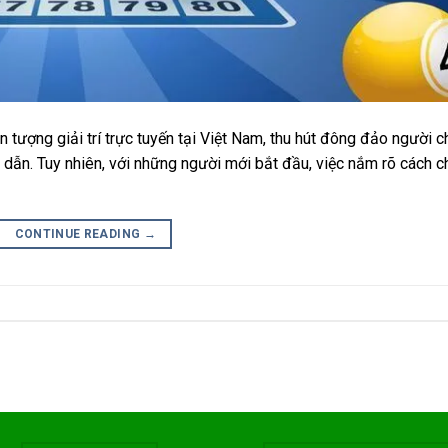
tượng giải trí trực tuyến tại Việt Nam, thu hút đông đảo người c
 dẫn. Tuy nhiên, với những người mới bắt đầu, việc nắm rõ cách c
CONTINUE READING
→